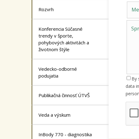
Meno
Rozvrh
Konferencia Súčasné
trendy v športe,
pohybových aktivitách a
životnom štýle
Vedecko-odborné
podujatia
By 
data i
person
Publikačná činnosť ÚTVŠ
Veda a výskum
InBody 770 - diagnostika