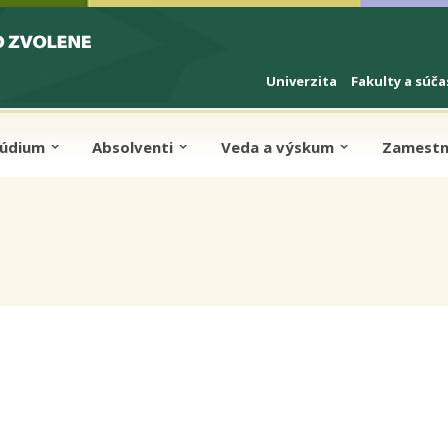
Univerzita
Fakulty a súča
túdium
Absolventi
Veda a výskum
Zamestn