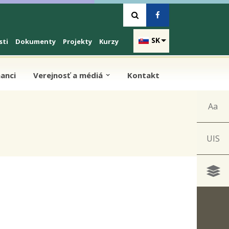
SK
sti
Dokumenty
Projekty
Kurzy
anci
Verejnosť a médiá
Kontakt
Aa
UIS