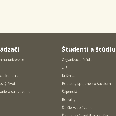
ádzači
Študenti a štúdi
m na univerzite
Organizácia štúdia
UIS
cie konanie
Knižnica
tský život
Poplatky spojené so štúdiom
anie a stravovanie
Štipendiá
Rozvrhy
Ďalšie vzdelávanie
Študentské mobility a stáže