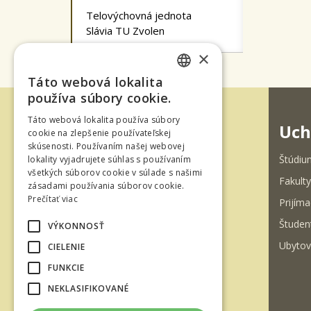
Telovýchovná jednota
Slávia TU Zvolen
×
Táto webová lokalita
SLOVAK
používa súbory cookie.
ENGLISH
Táto webová lokalita používa súbory
Uch
cookie na zlepšenie používateľskej
skúsenosti. Používaním našej webovej
Štúdiu
lokality vyjadrujete súhlas s používaním
všetkých súborov cookie v súlade s našimi
Fakulty
zásadami používania súborov cookie.
Ul. T. G. Masaryka 24
Prečítať viac
Prijíma
960 01 Zvolen
Študen
VÝKONNOSŤ
Slovenská republika
Ubytov
CIELENIE
Tel.: +421-45-520 61 11
FUNKCIE
Fax: +421-45-533 00 27
NEKLASIFIKOVANÉ
e-mail: info@tuzvo.sk