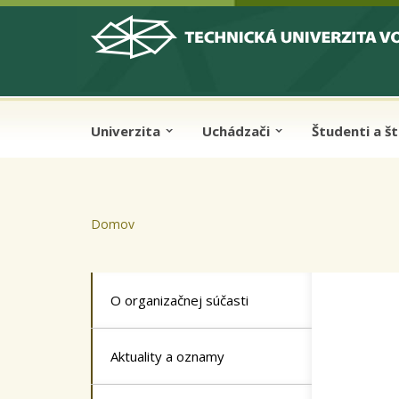
Skip to cookies
Skip to navigation
Skočiť na hlavný obsah
Univerzita
Uchádzači
Študenti a š
Domov
O organizačnej súčasti
Aktuality a oznamy