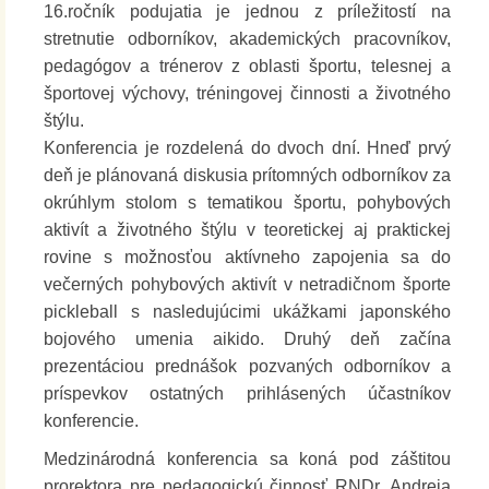
16.ročník podujatia je jednou z príležitostí na
stretnutie odborníkov, akademických pracovníkov,
pedagógov a trénerov z oblasti športu, telesnej a
športovej výchovy, tréningovej činnosti a životného
štýlu.
Konferencia je rozdelená do dvoch dní. Hneď prvý
deň je plánovaná diskusia prítomných odborníkov za
okrúhlym stolom s tematikou športu, pohybových
aktivít a životného štýlu v teoretickej aj praktickej
rovine s možnosťou aktívneho zapojenia sa do
večerných pohybových aktivít v netradičnom športe
pickleball s nasledujúcimi ukážkami japonského
bojového umenia aikido. Druhý deň začína
prezentáciou prednášok pozvaných odborníkov a
príspevkov ostatných prihlásených účastníkov
konferencie.
Medzinárodná konferencia sa koná pod záštitou
prorektora pre pedagogickú činnosť RNDr. Andreja