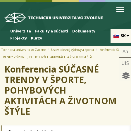
Skip to cookies
Skip to navigation
Skočiť na hlavný obsah
Univerzita
Fakulty a súčasti
Dokumenty
SK
Projekty
Kurzy
Technická univerzita vo Zvolene
Ústav telesnej výchovy a športu
Konferencia SÚČASNÉ
Aa
TRENDY V ŠPORTE, POHYBOVÝCH AKTIVITÁCH A ŽIVOTNOM ŠTÝLE
UIS
Konferencia SÚČASNÉ
TRENDY V ŠPORTE,
POHYBOVÝCH
AKTIVITÁCH A ŽIVOTNOM
ŠTÝLE