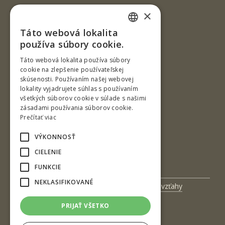
×
Táto webová lokalita
SLOVAK
používa súbory cookie.
ENGLISH
Táto webová lokalita používa súbory
cookie na zlepšenie používateľskej
skúsenosti. Používaním našej webovej
Ul. T. G. Masaryka 24
lokality vyjadrujete súhlas s používaním
všetkých súborov cookie v súlade s našimi
960 01 Zvolen
zásadami používania súborov cookie.
Slovenská republika
Prečítať viac
Tel.: +421-45-520 61 11
VÝKONNOSŤ
Fax: +421-45-533 00 27
CIELENIE
e-mail: info@tuzvo.sk
FUNKCIE
NEKLASIFIKOVANÉ
Univerzitný magazín
Medzinárodné vzťahy
Veda a výskum
Zamestnanci
PRIJAŤ VŠETKO
Kontakt